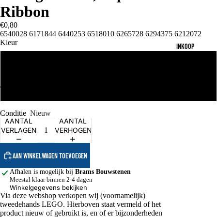
Ribbon
€0,80
6540028 6171844 6440253 6518010 6265728 6294375 6212072
Kleur
INKOOP
Black
Dark Purple
Conditie
Nieuw
AANTAL
AANTAL
VERLAGEN
VERHOGEN
AAN WINKELWAGEN TOEVOEGEN
Afhalen is mogelijk bij
Brams Bouwstenen
Meestal klaar binnen 2-4 dagen
Winkelgegevens bekijken
Via deze webshop verkopen wij (voornamelijk)
tweedehands LEGO. Hierboven staat vermeld of het
product nieuw of gebruikt is, en of er bijzonderheden