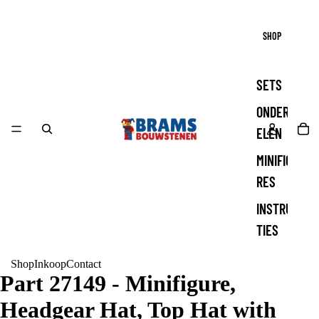
SHOP
SETS
ONDERD
ELEN
MINIFIGU
RES
INSTRUC
TIES
Shop
Inkoop
Contact
Part 27149 - Minifigure,
Headgear Hat, Top Hat with