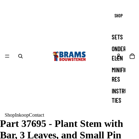
SHOP
SETS
ONDERD
ELEN
MINIFIGU
RES
INSTRUC
TIES
Shop
Inkoop
Contact
Part 37695 - Plant Stem with
Bar, 3 Leaves, and Small Pin