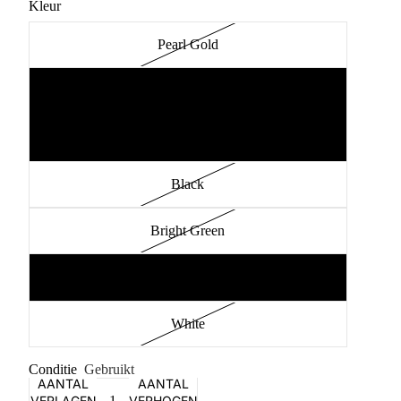
Kleur
Pearl Gold
Flat Silver
Dark Tan
Black
Bright Green
Coral
White
Conditie
Gebruikt
AANTAL
AANTAL
VERLAGEN
VERHOGEN