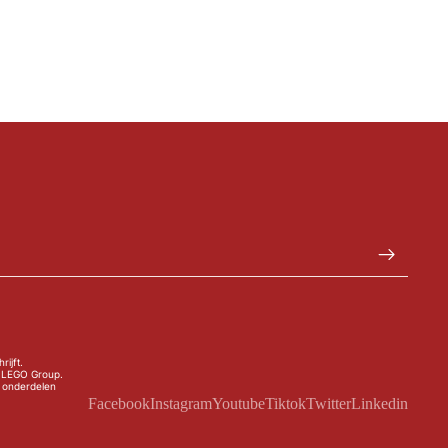
ijft.
 LEGO Group.
n onderdelen
Facebook
Instagram
Youtube
Tiktok
Twitter
Linkedin