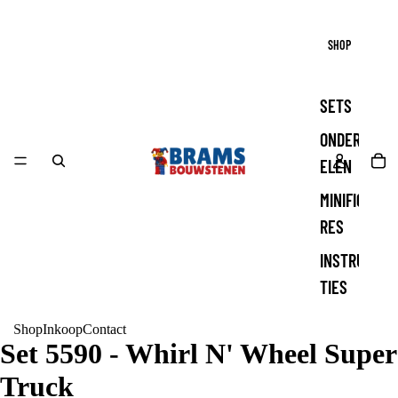
SHOP
SETS
ONDERD
ELEN
MINIFIGU
RES
INSTRUC
TIES
Shop
Inkoop
Contact
Set 5590 - Whirl N' Wheel Super
Truck